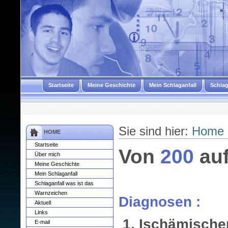
Startseite
Meine Geschichte
Mein Schlaganfall
Schlag
Sie sind hier:
Home
HOME
Startseite
Von
200
au
Über mich
Meine Geschichte
Mein Schlaganfall
Schlaganfall was ist das
Warnzeichen
Diagnosen :
Aktuell
Links
1. Ischämischer
E-mail